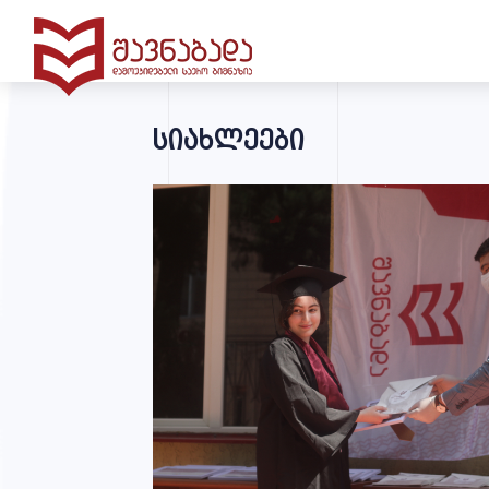
სიახლეები
მთავარი
გიმნაზია
შავნაბადა
სწავლა-