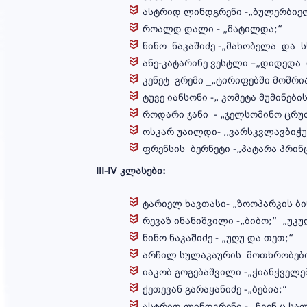
ადრეული
ასტრიდ ლინდგრენი -„ბულერბიელი
და
როალდ დალი - „მატილდა;“
სკოლამდელი
ნინო ნაკაშიძე -„მახობელა და ს
განათლების
ანე-კატარინე ვესტლი –„დიდედა 
კენეტ გრემი _„ტირიფებში მოშრი
აკადემია
ტუვე იანსონი -„ კომეტა მუმინები
როდარი ჯანი - „ჯელსომინო ცრუთ
ოსკარ უაილდი- ,,ვარსკვლავბიჭუ
ფრენსის ბერნეტი -„პატარა პრინც
სიახლეები
III-IV კლასები:
ტარიელ ხავთასი- „ზოოპარკის ბ
რევაზ ინანიშვილი -„ბიბო;“ „უკ
მოხალისე
ნინო ნაკაშიძე - „უღუ და თეთ;“
მასწავლებელი
არჩილ სულაკაურის მოთხრობებ
იაკობ გოგებაშვილი -„ჭიანჭველ
ქეთევან გ
ასტრიდ ლინდგრენი - „ჩვენ ც სა