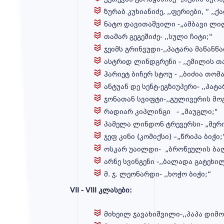
ზურაბ კუხიანიძე, ,,ფერიები, “ ,
ნატო დავითაშვილი -„ამბავი ლი
თამარ გეგეშიძე- ,,სული ჩიტი;"
ჯეიმს გრინვუდი-,,პატარა მაწანწ
ასტრიდ ლინდგრენი - ,,ემილის 
ჰარიეტ ბიჩერ სტ
ანტუან დე სენტ-ეგ
ჯონათან სვიფტ
რადიარ კიპლინგი - „მაუგლი;
პამელა ლინდონ ტრევერსი- „მერ
ჯეფ კინი (კომიქსი) –„წრიპა ბი
ოსკარ უაილდი- „ბროწეულის ბაღ
არნე სვინგენი -,,ბალადა გატეხილ
მ. ჯ. ლეონარდი- ,,ხოჭო ბიჭი;“
VII - VIII კლასები:
მიხეილ ჯავახიშვილი