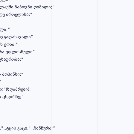
,ქალაქში ნაპოვნი ღიმილი;“
ლე იროელისა;“
ალა;“
თავგადასავალი“
ოუ - ,,ბიძია თომას ქოხი;"
ზიუპერი- ,,პატარა უფლისწული”
ი-,,გულივერის მოგზაურობა;"
"
ი პოპინსი;“
ჭი;“
ი“(ზღაპრები);
 ცხვირზე;"
-,,პაპა დიმო," „ტყის კაცი," ,,ჩანჩ