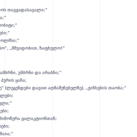
ზოს თავგადასავალი;"
ა;“
ჰობიტი;“
ები;“
ჰოლმსი;“
ნო“, ,,მშვიდობით, ზაფხულო!“
„ამბრნი, უმბრნი და არაბნი;“
 პურის ყანა;
“ (ლეგენდები დავით აღმაშენებელზე), ,,ჯინსების თაობა;“
ელები;
ბული;”
ები;
მიმოწერა გალაკტიონთან;
ები;
მაია;“