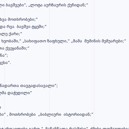
 ბავშვები“, „ლოტა აურზაურის ქუჩიდან;“
ხვა მოთხრობები;“
და რვა ბავშვი ტყეში;“
ალე ქარი;“
ს ხეობაში,“ „სახიფათო ზაფხული,“ „მამა მუმინის მემუარები;“
ა ქვეყანაში;“
ნა”;
ესა“.
ინადართა თავგადასავალი“;
უღმა დაჭედილი“
ი
ები“ , მოთხრობები „ბიბლიური ისტორიიდან;”
არაყანიძე -„ბებია;
ლტკროკელები ვართ,“„მაწანწალა რასმუსი“„ძმები ლომგულები;