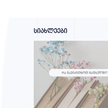
სიახლეები
მთავარი
გიმნაზია
შავნაბადა
სწავლა-