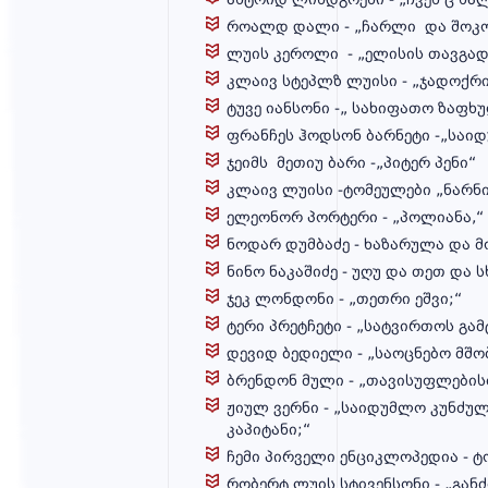
ხშირად
როალდ დალი - „ჩარლი და შოკო
დასმული
ლუის კეროლი - „ელისის თავგად
კითხვები
კლაივ სტეპლზ ლუისი - „ჯადოქრი
ტუვე იანსონი -„ სახიფათო ზაფხ
ფრანჩეს ჰოდსონ ბარნეტი -„საი
ჯეიმს მეთიუ ბარი -„პიტერ პენი“
საზაფხულო
კლაივ ლუისი -ტომეულები „ნარნ
ონლაინ
ელეონორ პორტერი - „პოლიანა,“
ნოდარ დუმბაძე - ხაზარულა და მ
სკოლა
ნინო ნაკაშიძე - უღუ და თეთ და 
ჯეკ ლონდონი - „თეთრი ეშვი;“
ტერი პრეტჩეტი - „სატვირთოს გამ
დევიდ ბედიელი - „საოცნებო მშო
კონტაქტი
ბრენდონ მული - „თავისუფლების
ჟიულ ვერნი - „საიდუმლო კუნძულ
კაპიტანი;“
ჩემი პირველი ენციკლოპედია - ტ
რობერტ ლუის სტივენსონი - „განძ